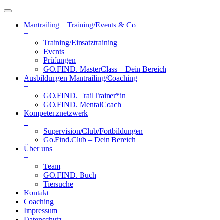
Mantrailing – Training/Events & Co.
+
Training/Einsatztraining
Events
Prüfungen
GO.FIND. MasterClass – Dein Bereich
Ausbildungen Mantrailing/Coaching
+
GO.FIND. TrailTrainer*in
GO.FIND. MentalCoach
Kompetenznetzwerk
+
Supervision/Club/Fortbildungen
Go.Find.Club – Dein Bereich
Über uns
+
Team
GO.FIND. Buch
Tiersuche
Kontakt
Coaching
Impressum
Datenschutz