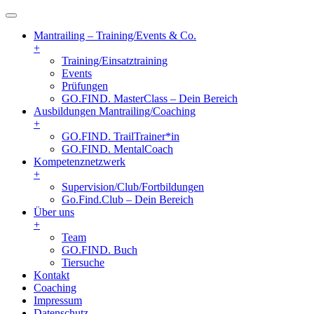
Mantrailing – Training/Events & Co.
+
Training/Einsatztraining
Events
Prüfungen
GO.FIND. MasterClass – Dein Bereich
Ausbildungen Mantrailing/Coaching
+
GO.FIND. TrailTrainer*in
GO.FIND. MentalCoach
Kompetenznetzwerk
+
Supervision/Club/Fortbildungen
Go.Find.Club – Dein Bereich
Über uns
+
Team
GO.FIND. Buch
Tiersuche
Kontakt
Coaching
Impressum
Datenschutz