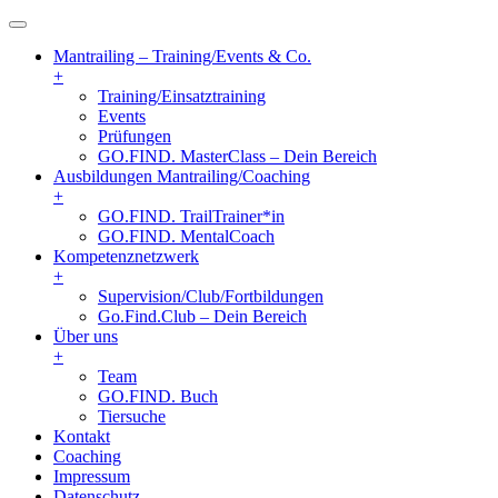
Mantrailing – Training/Events & Co.
+
Training/Einsatztraining
Events
Prüfungen
GO.FIND. MasterClass – Dein Bereich
Ausbildungen Mantrailing/Coaching
+
GO.FIND. TrailTrainer*in
GO.FIND. MentalCoach
Kompetenznetzwerk
+
Supervision/Club/Fortbildungen
Go.Find.Club – Dein Bereich
Über uns
+
Team
GO.FIND. Buch
Tiersuche
Kontakt
Coaching
Impressum
Datenschutz