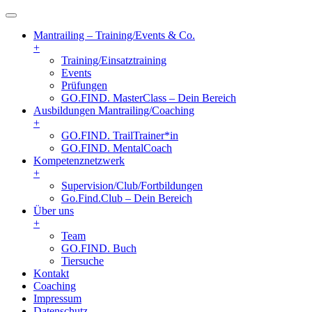
Mantrailing – Training/Events & Co.
+
Training/Einsatztraining
Events
Prüfungen
GO.FIND. MasterClass – Dein Bereich
Ausbildungen Mantrailing/Coaching
+
GO.FIND. TrailTrainer*in
GO.FIND. MentalCoach
Kompetenznetzwerk
+
Supervision/Club/Fortbildungen
Go.Find.Club – Dein Bereich
Über uns
+
Team
GO.FIND. Buch
Tiersuche
Kontakt
Coaching
Impressum
Datenschutz