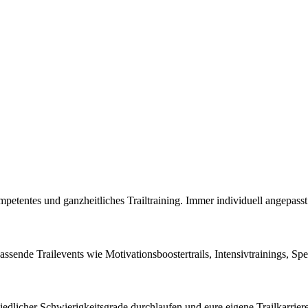
petentes und ganzheitliches Trailtraining. Immer individuell angepasst
assende Trailevents wie Motivationsboostertrails, Intensivtrainings, Spe
edlicher Schwierigkeitsgrade durchlaufen und eure eigene Trailkarrier