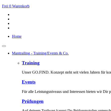
Frei
0
Warenkorb
Home
Mantrailing - Training/Events & Co.
Training
Unser GO.FIND. Konzept steht seit vielen Jahren für kom
Events
Für alle Leistungsniveaus und Interessen bieten wir Dir p
Prüfungen
Auf deinem Trailweg kannst Du Prüfungsstufen unterschi