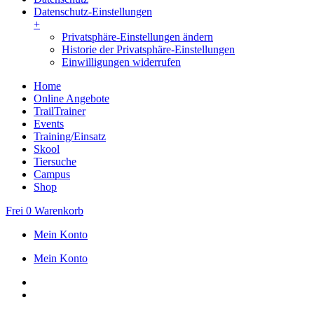
Datenschutz-Einstellungen
+
Privatsphäre-Einstellungen ändern
Historie der Privatsphäre-Einstellungen
Einwilligungen widerrufen
Home
Online Angebote
TrailTrainer
Events
Training/Einsatz
Skool
Tiersuche
Campus
Shop
Frei
0
Warenkorb
Mein Konto
Mein Konto