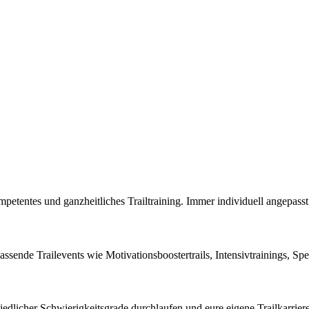
petentes und ganzheitliches Trailtraining. Immer individuell angepasst
assende Trailevents wie Motivationsboostertrails, Intensivtrainings, Spe
edlicher Schwierigkeitsgrade durchlaufen und eure eigene Trailkarrier