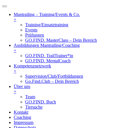
Mantrailing – Training/Events & Co.
+
Training/Einsatztraining
Events
Prüfungen
GO.FIND. MasterClass – Dein Bereich
Ausbildungen Mantrailing/Coaching
+
GO.FIND. TrailTrainer*in
GO.FIND. MentalCoach
Kompetenznetzwerk
+
Supervision/Club/Fortbildungen
Go.Find.Club – Dein Bereich
Über uns
+
Team
GO.FIND. Buch
Tiersuche
Kontakt
Coaching
Impressum
Datenschutz