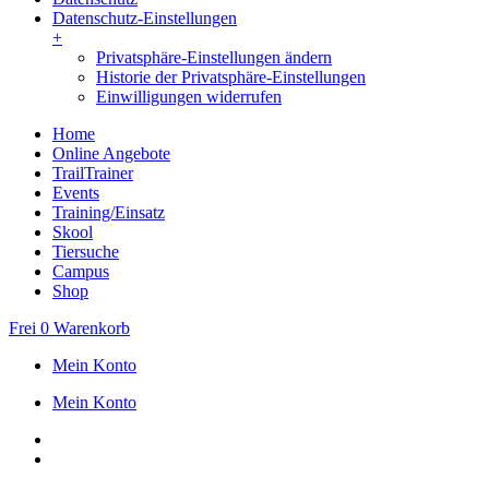
Datenschutz-Einstellungen
+
Privatsphäre-Einstellungen ändern
Historie der Privatsphäre-Einstellungen
Einwilligungen widerrufen
Home
Online Angebote
TrailTrainer
Events
Training/Einsatz
Skool
Tiersuche
Campus
Shop
Frei
0
Warenkorb
Mein Konto
Mein Konto