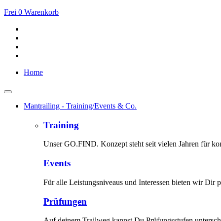
Frei
0
Warenkorb
Home
Mantrailing - Training/Events & Co.
Training
Unser GO.FIND. Konzept steht seit vielen Jahren für kom
Events
Für alle Leistungsniveaus und Interessen bieten wir Dir p
Prüfungen
Auf deinem Trailweg kannst Du Prüfungsstufen unterschi