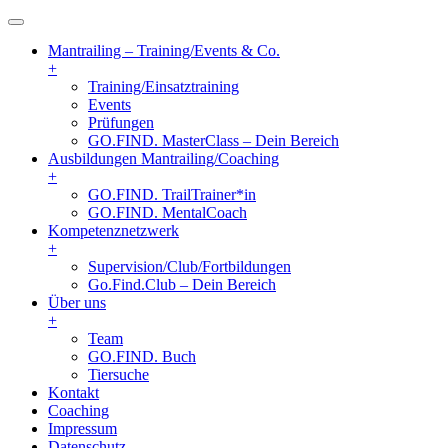
Mantrailing – Training/Events & Co.
+
Training/Einsatztraining
Events
Prüfungen
GO.FIND. MasterClass – Dein Bereich
Ausbildungen Mantrailing/Coaching
+
GO.FIND. TrailTrainer*in
GO.FIND. MentalCoach
Kompetenznetzwerk
+
Supervision/Club/Fortbildungen
Go.Find.Club – Dein Bereich
Über uns
+
Team
GO.FIND. Buch
Tiersuche
Kontakt
Coaching
Impressum
Datenschutz