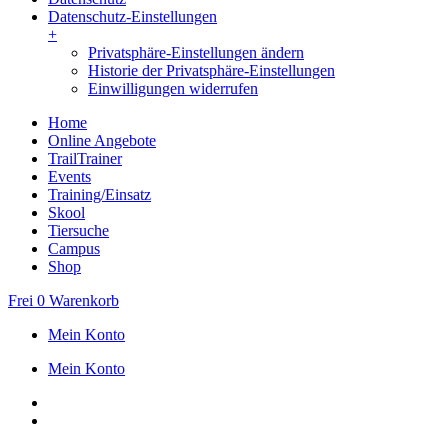
Datenschutz-Einstellungen
+
Privatsphäre-Einstellungen ändern
Historie der Privatsphäre-Einstellungen
Einwilligungen widerrufen
Home
Online Angebote
TrailTrainer
Events
Training/Einsatz
Skool
Tiersuche
Campus
Shop
Frei
0
Warenkorb
Mein Konto
Mein Konto