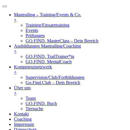
Mantrailing – Training/Events & Co.
+
Training/Einsatztraining
Events
Prüfungen
GO.FIND. MasterClass – Dein Bereich
Ausbildungen Mantrailing/Coaching
+
GO.FIND. TrailTrainer*in
GO.FIND. MentalCoach
Kompetenznetzwerk
+
Supervision/Club/Fortbildungen
Go.Find.Club – Dein Bereich
Über uns
+
Team
GO.FIND. Buch
Tiersuche
Kontakt
Coaching
Impressum
Datenschutz