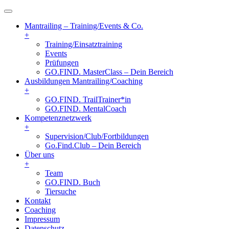
Mantrailing – Training/Events & Co.
+
Training/Einsatztraining
Events
Prüfungen
GO.FIND. MasterClass – Dein Bereich
Ausbildungen Mantrailing/Coaching
+
GO.FIND. TrailTrainer*in
GO.FIND. MentalCoach
Kompetenznetzwerk
+
Supervision/Club/Fortbildungen
Go.Find.Club – Dein Bereich
Über uns
+
Team
GO.FIND. Buch
Tiersuche
Kontakt
Coaching
Impressum
Datenschutz