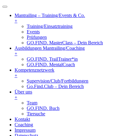
Mantrailing – Training/Events & Co.
+
Training/Einsatztraining
Events
Prüfungen
GO.FIND. MasterClass – Dein Bereich
Ausbildungen Mantrailing/Coaching
+
GO.FIND. TrailTrainer*in
GO.FIND. MentalCoach
Kompetenznetzwerk
+
Supervision/Club/Fortbildungen
Go.Find.Club – Dein Bereich
Über uns
+
Team
GO.FIND. Buch
Tiersuche
Kontakt
Coaching
Impressum
Datenschutz