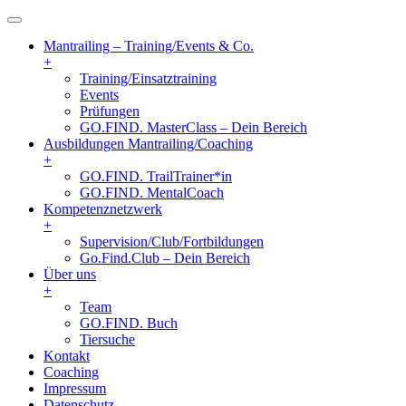
Mantrailing – Training/Events & Co.
+
Training/Einsatztraining
Events
Prüfungen
GO.FIND. MasterClass – Dein Bereich
Ausbildungen Mantrailing/Coaching
+
GO.FIND. TrailTrainer*in
GO.FIND. MentalCoach
Kompetenznetzwerk
+
Supervision/Club/Fortbildungen
Go.Find.Club – Dein Bereich
Über uns
+
Team
GO.FIND. Buch
Tiersuche
Kontakt
Coaching
Impressum
Datenschutz