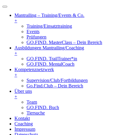
Mantrailing – Training/Events & Co.
+
Training/Einsatztraining
Events
Prüfungen
GO.FIND. MasterClass – Dein Bereich
Ausbildungen Mantrailing/Coaching
+
GO.FIND. TrailTrainer*in
GO.FIND. MentalCoach
Kompetenznetzwerk
+
Supervision/Club/Fortbildungen
Go.Find.Club – Dein Bereich
Über uns
+
Team
GO.FIND. Buch
Tiersuche
Kontakt
Coaching
Impressum
Datenschutz