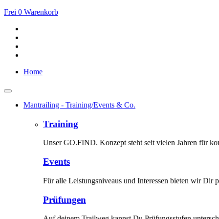
Frei
0
Warenkorb
Home
Mantrailing - Training/Events & Co.
Training
Unser GO.FIND. Konzept steht seit vielen Jahren für kom
Events
Für alle Leistungsniveaus und Interessen bieten wir Dir p
Prüfungen
Auf deinem Trailweg kannst Du Prüfungsstufen unterschi