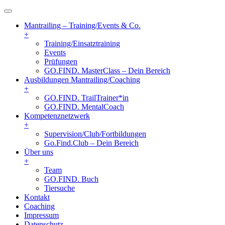
Mantrailing – Training/Events & Co.
+
Training/Einsatztraining
Events
Prüfungen
GO.FIND. MasterClass – Dein Bereich
Ausbildungen Mantrailing/Coaching
+
GO.FIND. TrailTrainer*in
GO.FIND. MentalCoach
Kompetenznetzwerk
+
Supervision/Club/Fortbildungen
Go.Find.Club – Dein Bereich
Über uns
+
Team
GO.FIND. Buch
Tiersuche
Kontakt
Coaching
Impressum
Datenschutz