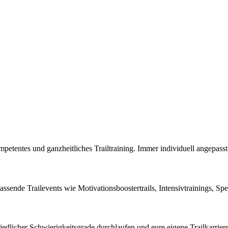
petentes und ganzheitliches Trailtraining. Immer individuell angepasst
assende Trailevents wie Motivationsboostertrails, Intensivtrainings, Spe
edlicher Schwierigkeitsgrade durchlaufen und eure eigene Trailkarrier