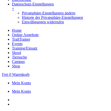
Datenschutz-Einstellungen
+
Privatsphäre-Einstellungen ändern
Historie der Privatsphäre-Einstellungen
Einwilligungen widerrufen
Home
Online Angebote
TrailTrainer
Events
Training/Einsatz
Skool
Tiersuche
Campus
Shop
Frei
0
Warenkorb
Mein Konto
Mein Konto