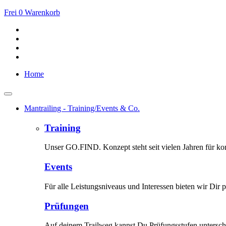
Frei
0
Warenkorb
Home
Mantrailing - Training/Events & Co.
Training
Unser GO.FIND. Konzept steht seit vielen Jahren für kom
Events
Für alle Leistungsniveaus und Interessen bieten wir Dir p
Prüfungen
Auf deinem Trailweg kannst Du Prüfungsstufen unterschi