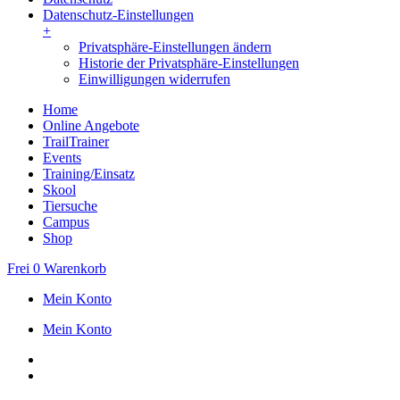
Datenschutz-Einstellungen
+
Privatsphäre-Einstellungen ändern
Historie der Privatsphäre-Einstellungen
Einwilligungen widerrufen
Home
Online Angebote
TrailTrainer
Events
Training/Einsatz
Skool
Tiersuche
Campus
Shop
Frei
0
Warenkorb
Mein Konto
Mein Konto