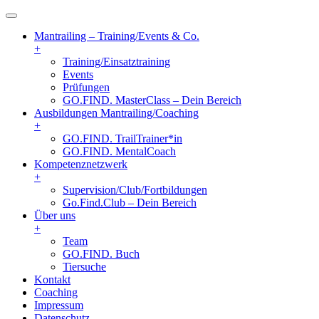
Mantrailing – Training/Events & Co.
+
Training/Einsatztraining
Events
Prüfungen
GO.FIND. MasterClass – Dein Bereich
Ausbildungen Mantrailing/Coaching
+
GO.FIND. TrailTrainer*in
GO.FIND. MentalCoach
Kompetenznetzwerk
+
Supervision/Club/Fortbildungen
Go.Find.Club – Dein Bereich
Über uns
+
Team
GO.FIND. Buch
Tiersuche
Kontakt
Coaching
Impressum
Datenschutz