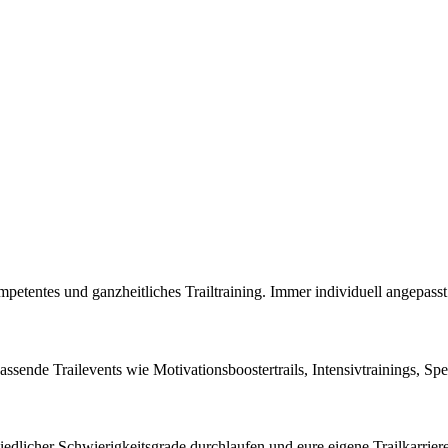
petentes und ganzheitliches Trailtraining. Immer individuell angepasst
assende Trailevents wie Motivationsboostertrails, Intensivtrainings, Spe
edlicher Schwierigkeitsgrade durchlaufen und eure eigene Trailkarrier