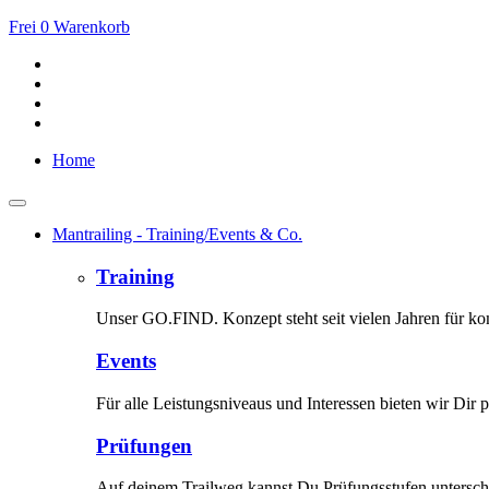
Frei
0
Warenkorb
Home
Mantrailing - Training/Events & Co.
Training
Unser GO.FIND. Konzept steht seit vielen Jahren für kom
Events
Für alle Leistungsniveaus und Interessen bieten wir Dir p
Prüfungen
Auf deinem Trailweg kannst Du Prüfungsstufen unterschi