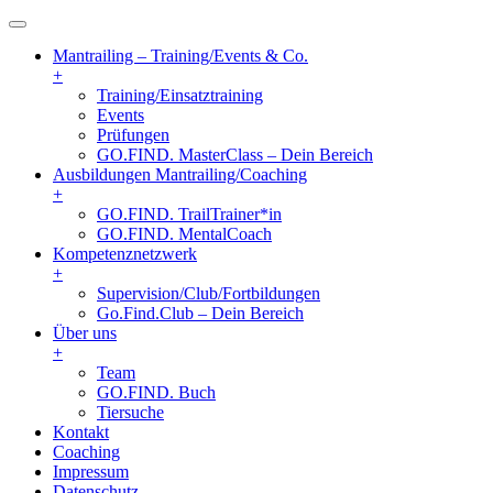
Mantrailing – Training/Events & Co.
+
Training/Einsatztraining
Events
Prüfungen
GO.FIND. MasterClass – Dein Bereich
Ausbildungen Mantrailing/Coaching
+
GO.FIND. TrailTrainer*in
GO.FIND. MentalCoach
Kompetenznetzwerk
+
Supervision/Club/Fortbildungen
Go.Find.Club – Dein Bereich
Über uns
+
Team
GO.FIND. Buch
Tiersuche
Kontakt
Coaching
Impressum
Datenschutz