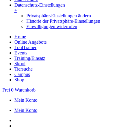
Datenschutz-Einstellungen
+
Privatsphäre-Einstellungen ändern
Historie der Privatsphäre-Einstellungen
Einwilligungen widerrufen
Home
Online Angebote
TrailTrainer
Events
Training/Einsatz
Skool
Tiersuche
Campus
Shop
Frei
0
Warenkorb
Mein Konto
Mein Konto