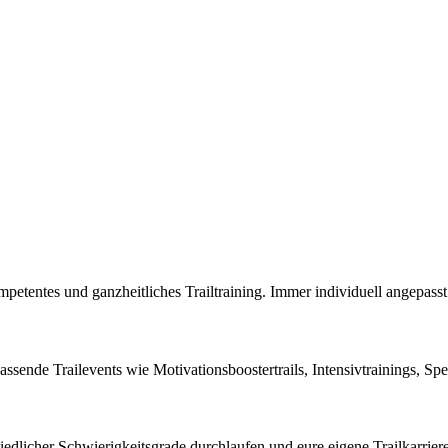
petentes und ganzheitliches Trailtraining. Immer individuell angepasst
assende Trailevents wie Motivationsboostertrails, Intensivtrainings, Spe
edlicher Schwierigkeitsgrade durchlaufen und eure eigene Trailkarrier