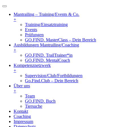
Mantrailing – Training/Events & Co.
+
Training/Einsatztraining
Events
Prüfungen
GO.FIND. MasterClass – Dein Bereich
Ausbildungen Mantrailing/Coaching
+
GO.FIND. TrailTrainer*in
GO.FIND. MentalCoach
Kompetenznetzwerk
+
Supervision/Club/Fortbildungen
Go.Find.Club – Dein Bereich
Über uns
+
Team
GO.FIND. Buch
Tiersuche
Kontakt
Coaching
Impressum
Datenschutz