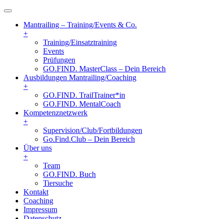
Mantrailing – Training/Events & Co.
+
Training/Einsatztraining
Events
Prüfungen
GO.FIND. MasterClass – Dein Bereich
Ausbildungen Mantrailing/Coaching
+
GO.FIND. TrailTrainer*in
GO.FIND. MentalCoach
Kompetenznetzwerk
+
Supervision/Club/Fortbildungen
Go.Find.Club – Dein Bereich
Über uns
+
Team
GO.FIND. Buch
Tiersuche
Kontakt
Coaching
Impressum
Datenschutz