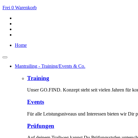
Frei
0
Warenkorb
Home
Mantrailing - Training/Events & Co.
Training
Unser GO.FIND. Konzept steht seit vielen Jahren für kom
Events
Für alle Leistungsniveaus und Interessen bieten wir Dir p
Prüfungen
Auf deinem Trailweg kannst Du Prüfungsstufen unterschi