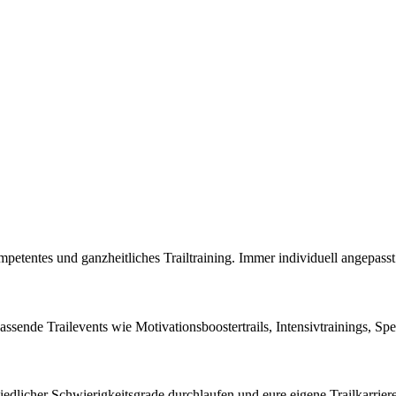
petentes und ganzheitliches Trailtraining. Immer individuell angepasst
assende Trailevents wie Motivationsboostertrails, Intensivtrainings, Spe
edlicher Schwierigkeitsgrade durchlaufen und eure eigene Trailkarrier