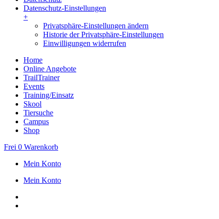
Datenschutz-Einstellungen
+
Privatsphäre-Einstellungen ändern
Historie der Privatsphäre-Einstellungen
Einwilligungen widerrufen
Home
Online Angebote
TrailTrainer
Events
Training/Einsatz
Skool
Tiersuche
Campus
Shop
Frei
0
Warenkorb
Mein Konto
Mein Konto