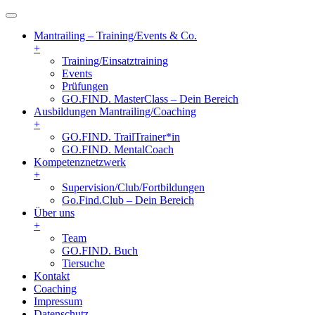
Mantrailing – Training/Events & Co.
+
Training/Einsatztraining
Events
Prüfungen
GO.FIND. MasterClass – Dein Bereich
Ausbildungen Mantrailing/Coaching
+
GO.FIND. TrailTrainer*in
GO.FIND. MentalCoach
Kompetenznetzwerk
+
Supervision/Club/Fortbildungen
Go.Find.Club – Dein Bereich
Über uns
+
Team
GO.FIND. Buch
Tiersuche
Kontakt
Coaching
Impressum
Datenschutz