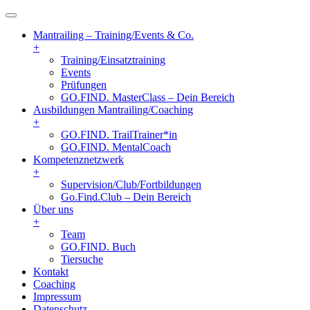
Mantrailing – Training/Events & Co.
+
Training/Einsatztraining
Events
Prüfungen
GO.FIND. MasterClass – Dein Bereich
Ausbildungen Mantrailing/Coaching
+
GO.FIND. TrailTrainer*in
GO.FIND. MentalCoach
Kompetenznetzwerk
+
Supervision/Club/Fortbildungen
Go.Find.Club – Dein Bereich
Über uns
+
Team
GO.FIND. Buch
Tiersuche
Kontakt
Coaching
Impressum
Datenschutz