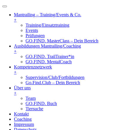
Mantrailing – Training/Events & Co.
+
Training/Einsatztraining
Events
Prüfungen
GO.FIND. MasterClass – Dein Bereich
Ausbildungen Mantrailing/Coaching
+
GO.FIND. TrailTrainer*in
GO.FIND. MentalCoach
Kompetenznetzwerk
+
Supervision/Club/Fortbildungen
Go.Find.Club – Dein Bereich
Über uns
+
Team
GO.FIND. Buch
Tiersuche
Kontakt
Coaching
Impressum
Datenschutz