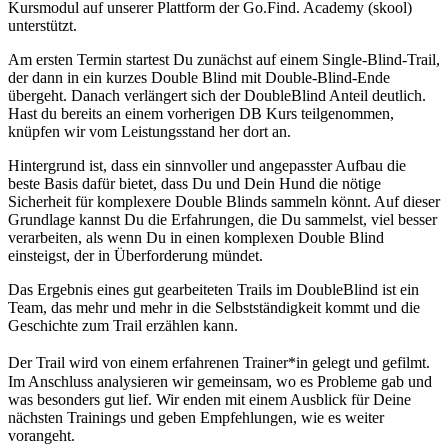
Kursmodul auf unserer Plattform der Go.Find. Academy (skool)
unterstützt.
Am ersten Termin startest Du zunächst auf einem Single-Blind-Trail,
der dann in ein kurzes Double Blind mit Double-Blind-Ende
übergeht. Danach verlängert sich der DoubleBlind Anteil deutlich.
Hast du bereits an einem vorherigen DB Kurs teilgenommen,
knüpfen wir vom Leistungsstand her dort an.
Hintergrund ist, dass ein sinnvoller und angepasster Aufbau die
beste Basis dafür bietet, dass Du und Dein Hund die nötige
Sicherheit für komplexere Double Blinds sammeln könnt. Auf dieser
Grundlage kannst Du die Erfahrungen, die Du sammelst, viel besser
verarbeiten, als wenn Du in einen komplexen Double Blind
einsteigst, der in Überforderung mündet.
Das Ergebnis eines gut gearbeiteten Trails im DoubleBlind ist ein
Team, das mehr und mehr in die Selbstständigkeit kommt und die
Geschichte zum Trail erzählen kann.
Der Trail wird von einem erfahrenen Trainer*in gelegt und gefilmt.
Im Anschluss analysieren wir gemeinsam, wo es Probleme gab und
was besonders gut lief. Wir enden mit einem Ausblick für Deine
nächsten Trainings und geben Empfehlungen, wie es weiter
vorangeht.