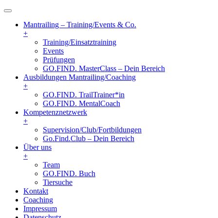
Mantrailing – Training/Events & Co.
+
Training/Einsatztraining
Events
Prüfungen
GO.FIND. MasterClass – Dein Bereich
Ausbildungen Mantrailing/Coaching
+
GO.FIND. TrailTrainer*in
GO.FIND. MentalCoach
Kompetenznetzwerk
+
Supervision/Club/Fortbildungen
Go.Find.Club – Dein Bereich
Über uns
+
Team
GO.FIND. Buch
Tiersuche
Kontakt
Coaching
Impressum
Datenschutz