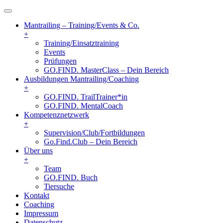
Mantrailing – Training/Events & Co.
+
Training/Einsatztraining
Events
Prüfungen
GO.FIND. MasterClass – Dein Bereich
Ausbildungen Mantrailing/Coaching
+
GO.FIND. TrailTrainer*in
GO.FIND. MentalCoach
Kompetenznetzwerk
+
Supervision/Club/Fortbildungen
Go.Find.Club – Dein Bereich
Über uns
+
Team
GO.FIND. Buch
Tiersuche
Kontakt
Coaching
Impressum
Datenschutz